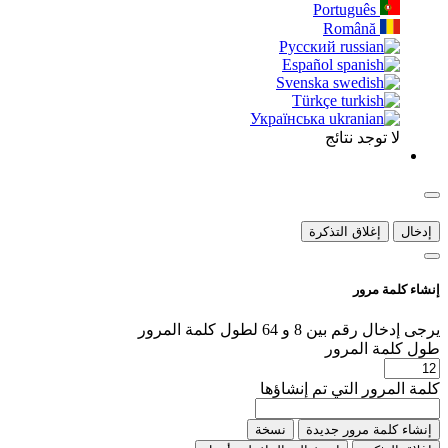
Português
Română
Русский
Español
Svenska
Türkçe
Українська
لا توجد نتائج
إدخال
إغلاق التذكرة
إنشاء كلمة مرور
يرجى إدخال رقم بين 8 و 64 لطول كلمة المرور
طول كلمة المرور
كلمة المرور التي تم إنشاؤها
إنشاء كلمة مرور جديدة
نسخة