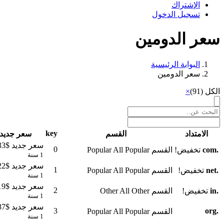
الإشتراك
تسجيل الدخول
سعر الدومين
البوابة الرئيسية
سعر الدومين
Table
الكل (91)
×
Filter
key
الامتداد
القسم
سعر جديد
سعر جديد
$18.33
0
.
com
تخفيض!
القسم
Popular
All Popular
1 سنة
سعر جديد
$22.22
1
.
net
تخفيض!
القسم
Popular
All Popular
1 سنة
سعر جديد
$11.19
2
.
in
تخفيض!
القسم
Other
All Other
1 سنة
سعر جديد
$16.87
3
org
.
القسم
Popular
All Popular
1 سنة