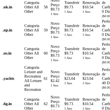
Novo
Categoria
Transferir
Renovação
de
Preço
.
uk.in
Other
All
58
$9.73
$10.54
Carê
$9.73
Other
0 Di
1 Ano
1 Ano
1 Ano
($0.0
Perí
Novo
Categoria
Transferir
Renovação
de
Preço
.
up.in
Other
All
59
$9.73
$10.54
Carê
$9.73
Other
0 Di
1 Ano
1 Ano
1 Ano
($0.0
Perí
Novo
Categoria
Transferir
Renovação
de
Preço
.
us.in
Other
All
60
$9.73
$10.54
Carê
$9.73
Other
0 Di
1 Ano
1 Ano
1 Ano
($0.0
Categoria
Perí
Leisure and
Novo
Transferir
Renovação
de
Recreation
Preço
.
yachts
61
$23.04
$23.04
Carê
All Leisure
$2.42
40 D
1 Ano
1 Ano
and
1 Ano
($0.0
Recreation
Perí
Novo
Categoria
Transferir
Renovação
de
Preço
.
6g.in
Other
All
62
$9.73
$10.54
Carê
$9.73
Other
0 Di
1 Ano
1 Ano