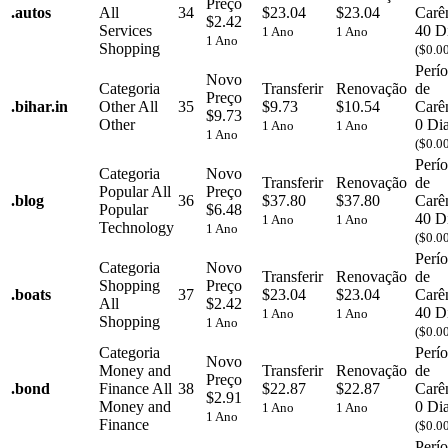
Preço
.
autos
All
34
$23.04
$23.04
Carê
$2.42
Services
40 D
1 Ano
1 Ano
1 Ano
Shopping
($0.0
Perí
Novo
Categoria
Transferir
Renovação
de
Preço
.
bihar.in
Other
All
35
$9.73
$10.54
Carê
$9.73
Other
0 Di
1 Ano
1 Ano
1 Ano
($0.0
Perí
Categoria
Novo
Transferir
Renovação
de
Popular
All
Preço
.
blog
36
$37.80
$37.80
Carê
Popular
$6.48
40 D
1 Ano
1 Ano
Technology
1 Ano
($0.0
Perí
Categoria
Novo
Transferir
Renovação
de
Shopping
Preço
.
boats
37
$23.04
$23.04
Carê
All
$2.42
40 D
1 Ano
1 Ano
Shopping
1 Ano
($0.0
Categoria
Perí
Novo
Money and
Transferir
Renovação
de
Preço
.
bond
Finance
All
38
$22.87
$22.87
Carê
$2.91
Money and
0 Di
1 Ano
1 Ano
1 Ano
Finance
($0.0
Perí