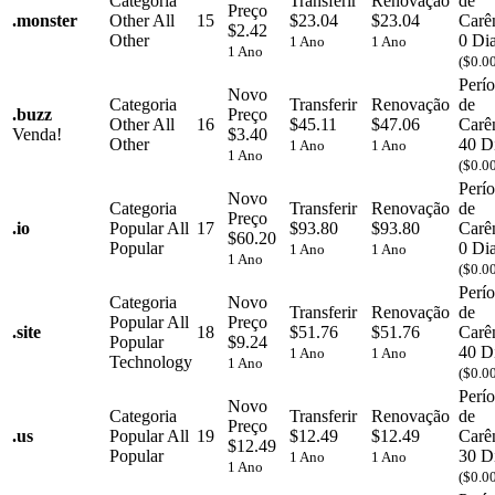
Categoria
Transferir
Renovação
de
Preço
.
monster
Other
All
15
$23.04
$23.04
Carê
$2.42
Other
0 Di
1 Ano
1 Ano
1 Ano
($0.0
Perí
Novo
Categoria
Transferir
Renovação
de
.
buzz
Preço
Other
All
16
$45.11
$47.06
Carê
Venda!
$3.40
Other
40 D
1 Ano
1 Ano
1 Ano
($0.0
Perí
Novo
Categoria
Transferir
Renovação
de
Preço
.
io
Popular
All
17
$93.80
$93.80
Carê
$60.20
Popular
0 Di
1 Ano
1 Ano
1 Ano
($0.0
Perí
Categoria
Novo
Transferir
Renovação
de
Popular
All
Preço
.
site
18
$51.76
$51.76
Carê
Popular
$9.24
40 D
1 Ano
1 Ano
Technology
1 Ano
($0.0
Perí
Novo
Categoria
Transferir
Renovação
de
Preço
.
us
Popular
All
19
$12.49
$12.49
Carê
$12.49
Popular
30 D
1 Ano
1 Ano
1 Ano
($0.0