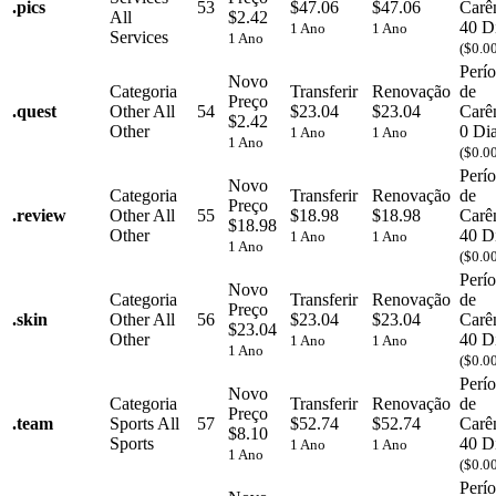
.
pics
53
$47.06
$47.06
Carê
All
$2.42
40 D
1 Ano
1 Ano
Services
1 Ano
($0.0
Perí
Novo
Categoria
Transferir
Renovação
de
Preço
.
quest
Other
All
54
$23.04
$23.04
Carê
$2.42
Other
0 Di
1 Ano
1 Ano
1 Ano
($0.0
Perí
Novo
Categoria
Transferir
Renovação
de
Preço
.
review
Other
All
55
$18.98
$18.98
Carê
$18.98
Other
40 D
1 Ano
1 Ano
1 Ano
($0.0
Perí
Novo
Categoria
Transferir
Renovação
de
Preço
.
skin
Other
All
56
$23.04
$23.04
Carê
$23.04
Other
40 D
1 Ano
1 Ano
1 Ano
($0.0
Perí
Novo
Categoria
Transferir
Renovação
de
Preço
.
team
Sports
All
57
$52.74
$52.74
Carê
$8.10
Sports
40 D
1 Ano
1 Ano
1 Ano
($0.0
Perí