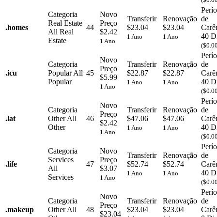
Perí
Categoria
Novo
Transferir
Renovação
de
Real Estate
Preço
.
homes
44
$23.04
$23.04
Carê
All Real
$2.42
40 D
1 Ano
1 Ano
Estate
1 Ano
($0.0
Perí
Novo
Categoria
Transferir
Renovação
de
Preço
.
icu
Popular
All
45
$22.87
$22.87
Carê
$5.99
Popular
40 D
1 Ano
1 Ano
1 Ano
($0.0
Perí
Novo
Categoria
Transferir
Renovação
de
Preço
.
lat
Other
All
46
$47.06
$47.06
Carê
$2.42
Other
40 D
1 Ano
1 Ano
1 Ano
($0.0
Perí
Categoria
Novo
Transferir
Renovação
de
Services
Preço
.
life
47
$52.74
$52.74
Carê
All
$3.07
40 D
1 Ano
1 Ano
Services
1 Ano
($0.0
Perí
Novo
Categoria
Transferir
Renovação
de
Preço
.
makeup
Other
All
48
$23.04
$23.04
Carê
$23.04