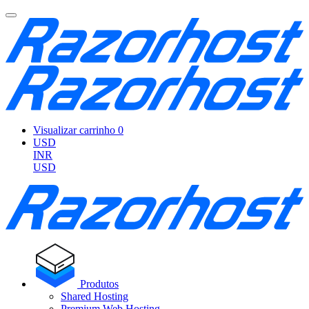
Visualizar carrinho
0
USD
INR
USD
Produtos
Shared Hosting
Premium Web Hosting