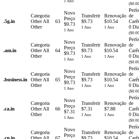
1 Ano
($0.0
Perí
Novo
Categoria
Transferir
Renovação
de
Preço
.
5g.in
Other
All
63
$9.73
$10.54
Carê
$9.73
Other
0 Di
1 Ano
1 Ano
1 Ano
($0.0
Perí
Novo
Categoria
Transferir
Renovação
de
Preço
.
am.in
Other
All
64
$9.73
$10.54
Carê
$9.73
Other
0 Di
1 Ano
1 Ano
1 Ano
($0.0
Perí
Novo
Categoria
Transferir
Renovação
de
Preço
.
business.in
Other
All
65
$9.73
$10.54
Carê
$9.73
Other
0 Di
1 Ano
1 Ano
1 Ano
($0.0
Perí
Novo
Categoria
Transferir
Renovação
de
Preço
.
ca.in
Other
All
66
$7.31
$7.88
Carê
$7.31
Other
0 Di
1 Ano
1 Ano
1 Ano
($0.0
Perí
Novo
Categoria
Transferir
Renovação
de
Preço
.
cn.in
Other
All
67
$9.73
$10.54
Carê