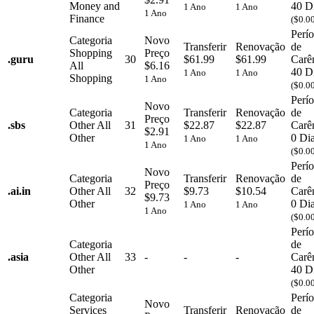
Money and
40 D
1 Ano
1 Ano
1 Ano
Finance
($0.0
Perí
Categoria
Novo
Transferir
Renovação
de
Shopping
Preço
.
guru
30
$61.99
$61.99
Carê
All
$6.16
40 D
1 Ano
1 Ano
Shopping
1 Ano
($0.0
Perí
Novo
Categoria
Transferir
Renovação
de
Preço
.
sbs
Other
All
31
$22.87
$22.87
Carê
$2.91
Other
0 Di
1 Ano
1 Ano
1 Ano
($0.0
Perí
Novo
Categoria
Transferir
Renovação
de
Preço
.
ai.in
Other
All
32
$9.73
$10.54
Carê
$9.73
Other
0 Di
1 Ano
1 Ano
1 Ano
($0.0
Perí
Categoria
de
.
asia
Other
All
33
-
-
-
Carê
Other
40 D
($0.0
Categoria
Perí
Novo
Services
Transferir
Renovação
de