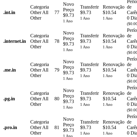
Perí
Novo
Categoria
Transferir
Renovação
de
Preço
.
int.in
Other
All
77
$9.73
$10.54
Carê
$9.73
Other
0 Di
1 Ano
1 Ano
1 Ano
($0.0
Perí
Novo
Categoria
Transferir
Renovação
de
Preço
.
internet.in
Other
All
78
$9.73
$10.54
Carê
$9.73
Other
0 Di
1 Ano
1 Ano
1 Ano
($0.0
Perí
Novo
Categoria
Transferir
Renovação
de
Preço
.
me.in
Other
All
79
$9.73
$10.54
Carê
$9.73
Other
0 Di
1 Ano
1 Ano
1 Ano
($0.0
Perí
Novo
Categoria
Transferir
Renovação
de
Preço
.
pg.in
Other
All
80
$9.73
$10.54
Carê
$9.73
Other
0 Di
1 Ano
1 Ano
1 Ano
($0.0
Perí
Novo
Categoria
Transferir
Renovação
de
Preço
.
pro.in
Other
All
81
$9.73
$10.54
Carê
$9.73
Other
0 Di
1 Ano
1 Ano
1 Ano