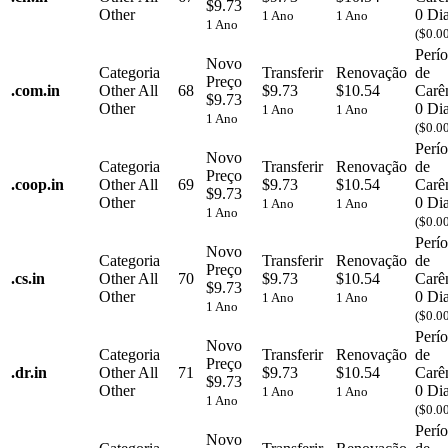
$9.73
Other
0 Di
1 Ano
1 Ano
1 Ano
($0.0
Perí
Novo
Categoria
Transferir
Renovação
de
Preço
.
com.in
Other
All
68
$9.73
$10.54
Carê
$9.73
Other
0 Di
1 Ano
1 Ano
1 Ano
($0.0
Perí
Novo
Categoria
Transferir
Renovação
de
Preço
.
coop.in
Other
All
69
$9.73
$10.54
Carê
$9.73
Other
0 Di
1 Ano
1 Ano
1 Ano
($0.0
Perí
Novo
Categoria
Transferir
Renovação
de
Preço
.
cs.in
Other
All
70
$9.73
$10.54
Carê
$9.73
Other
0 Di
1 Ano
1 Ano
1 Ano
($0.0
Perí
Novo
Categoria
Transferir
Renovação
de
Preço
.
dr.in
Other
All
71
$9.73
$10.54
Carê
$9.73
Other
0 Di
1 Ano
1 Ano
1 Ano
($0.0
Perí
Novo