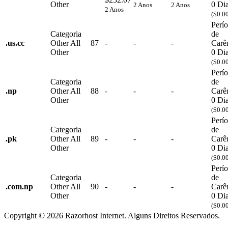
Other
0 Di
2 Anos
2 Anos
2 Anos
($0.0
Perí
Categoria
de
.
us.cc
Other
All
87
-
-
-
Carê
Other
0 Di
($0.0
Perí
Categoria
de
.
np
Other
All
88
-
-
-
Carê
Other
0 Di
($0.0
Perí
Categoria
de
.
pk
Other
All
89
-
-
-
Carê
Other
0 Di
($0.0
Perí
Categoria
de
.
com.np
Other
All
90
-
-
-
Carê
Other
0 Di
($0.0
Copyright © 2026 Razorhost Internet. Alguns Direitos Reservados.