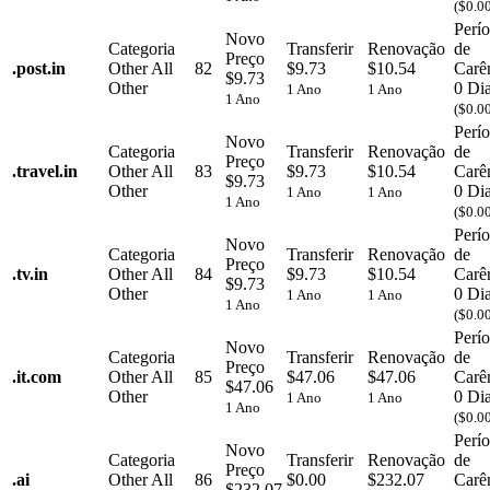
($0.0
Perí
Novo
Categoria
Transferir
Renovação
de
Preço
.
post.in
Other
All
82
$9.73
$10.54
Carê
$9.73
Other
0 Di
1 Ano
1 Ano
1 Ano
($0.0
Perí
Novo
Categoria
Transferir
Renovação
de
Preço
.
travel.in
Other
All
83
$9.73
$10.54
Carê
$9.73
Other
0 Di
1 Ano
1 Ano
1 Ano
($0.0
Perí
Novo
Categoria
Transferir
Renovação
de
Preço
.
tv.in
Other
All
84
$9.73
$10.54
Carê
$9.73
Other
0 Di
1 Ano
1 Ano
1 Ano
($0.0
Perí
Novo
Categoria
Transferir
Renovação
de
Preço
.
it.com
Other
All
85
$47.06
$47.06
Carê
$47.06
Other
0 Di
1 Ano
1 Ano
1 Ano
($0.0
Perí
Novo
Categoria
Transferir
Renovação
de
Preço
.
ai
Other
All
86
$0.00
$232.07
Carê
$232.07