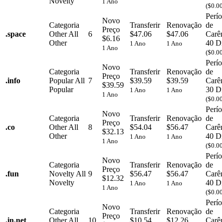
Novelty
1 Ano
($0.0
Perí
Novo
Categoria
Transferir
Renovação
de
Preço
.
space
Other
All
6
$47.06
$47.06
Carê
$6.16
Other
40 D
1 Ano
1 Ano
1 Ano
($0.0
Perí
Novo
Categoria
Transferir
Renovação
de
Preço
.
info
Popular
All
7
$39.59
$39.59
Carê
$39.59
Popular
30 D
1 Ano
1 Ano
1 Ano
($0.0
Perí
Novo
Categoria
Transferir
Renovação
de
Preço
.
co
Other
All
8
$54.04
$56.47
Carê
$32.13
Other
40 D
1 Ano
1 Ano
1 Ano
($0.0
Perí
Novo
Categoria
Transferir
Renovação
de
Preço
.
fun
Novelty
All
9
$56.47
$56.47
Carê
$12.32
Novelty
40 D
1 Ano
1 Ano
1 Ano
($0.0
Perí
Novo
Categoria
Transferir
Renovação
de
Preço
.
in.net
Other
All
10
$10.54
$12.26
Carê