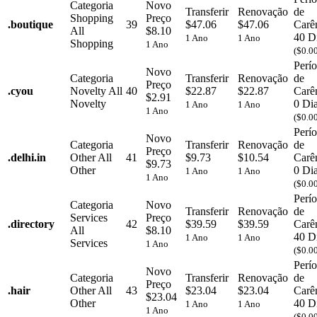
Categoria
Novo
Transferir
Renovação
de
Shopping
Preço
.
boutique
39
$47.06
$47.06
Carê
All
$8.10
40 D
1 Ano
1 Ano
Shopping
1 Ano
($0.0
Perí
Novo
Categoria
Transferir
Renovação
de
Preço
.
cyou
Novelty
All
40
$22.87
$22.87
Carê
$2.91
Novelty
0 Di
1 Ano
1 Ano
1 Ano
($0.0
Perí
Novo
Categoria
Transferir
Renovação
de
Preço
.
delhi.in
Other
All
41
$9.73
$10.54
Carê
$9.73
Other
0 Di
1 Ano
1 Ano
1 Ano
($0.0
Perí
Categoria
Novo
Transferir
Renovação
de
Services
Preço
.
directory
42
$39.59
$39.59
Carê
All
$8.10
40 D
1 Ano
1 Ano
Services
1 Ano
($0.0
Perí
Novo
Categoria
Transferir
Renovação
de
Preço
.
hair
Other
All
43
$23.04
$23.04
Carê
$23.04
Other
40 D
1 Ano
1 Ano
1 Ano
($0.0