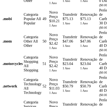
Other
0 Di
1 Ano
1 Ano
1 Ano
($0.0
Perí
Novo
Categoria
Transferir
Renovação
de
Preço
.
mobi
Popular
All
49
$75.13
$75.13
Carê
$10.21
Popular
30 D
1 Ano
1 Ano
1 Ano
($0.0
Perí
Novo
Categoria
Transferir
Renovação
de
Preço
.
mom
Other
All
50
$47.06
$47.06
Carê
$2.42
Other
40 D
1 Ano
1 Ano
1 Ano
($0.0
Perí
Categoria
Novo
Transferir
Renovação
de
Shopping
Preço
.
motorcycles
51
$23.04
$23.04
Carê
All
$2.42
40 D
1 Ano
1 Ano
Shopping
1 Ano
($0.0
Perí
Categoria
Novo
Transferir
Renovação
de
Technology
Preço
.
network
52
$50.79
$50.79
Carê
All
$11.03
40 D
1 Ano
1 Ano
Technology
1 Ano
($0.0
Perí
Categoria
Novo
Transferir
Renovação
de
Services
Preço