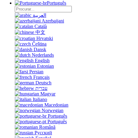
Português
العربية
Azerbaijani
Català
中文
Hrvatski
Čeština
Dansk
Nederlands
English
Estonian
Persian
Français
Deutsch
עברית
Magyar
Italiano
Macedonian
Norwegian
Português
Português
Română
Русский