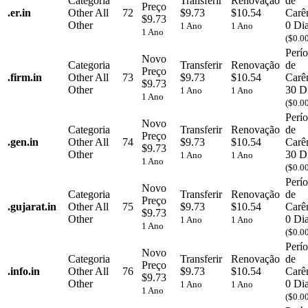
Categoria
Transferir
Renovação
de
Preço
.
er.in
Other
All
72
$9.73
$10.54
Carê
$9.73
Other
0 Di
1 Ano
1 Ano
1 Ano
($0.0
Perí
Novo
Categoria
Transferir
Renovação
de
Preço
.
firm.in
Other
All
73
$9.73
$10.54
Carê
$9.73
Other
30 D
1 Ano
1 Ano
1 Ano
($0.0
Perí
Novo
Categoria
Transferir
Renovação
de
Preço
.
gen.in
Other
All
74
$9.73
$10.54
Carê
$9.73
Other
30 D
1 Ano
1 Ano
1 Ano
($0.0
Perí
Novo
Categoria
Transferir
Renovação
de
Preço
.
gujarat.in
Other
All
75
$9.73
$10.54
Carê
$9.73
Other
0 Di
1 Ano
1 Ano
1 Ano
($0.0
Perí
Novo
Categoria
Transferir
Renovação
de
Preço
.
info.in
Other
All
76
$9.73
$10.54
Carê
$9.73
Other
0 Di
1 Ano
1 Ano
1 Ano
($0.0