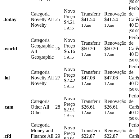
($0.0
Perí
Novo
Categoria
Transferir
Renovação
de
Preço
.
today
Novelty
All
25
$41.54
$41.54
Carê
$4.21
Novelty
40 D
1 Ano
1 Ano
1 Ano
($0.0
Perí
Categoria
Novo
Transferir
Renovação
de
Geographic
Preço
.
world
26
$60.20
$60.20
Carê
All
$6.16
40 D
1 Ano
1 Ano
Geographic
1 Ano
($0.0
Perí
Novo
Categoria
Transferir
Renovação
de
Preço
.
lol
Novelty
All
27
$47.06
$47.06
Carê
$2.42
Novelty
40 D
1 Ano
1 Ano
1 Ano
($0.0
Perí
Novo
Categoria
Transferir
Renovação
de
Preço
.
cam
Other
All
28
$26.61
$26.61
Carê
$2.91
Other
40 D
1 Ano
1 Ano
1 Ano
($0.0
Categoria
Perí
Novo
Money and
Transferir
Renovação
de
Preço
.
cfd
Finance
All
29
$22.87
$22.87
Carê
$2.91