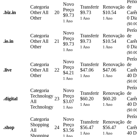
Perí
Novo
Categoria
Transferir
Renovação
de
Preço
.
biz.in
Other
All
20
$9.73
$10.54
Carê
$9.73
Other
0 Di
1 Ano
1 Ano
1 Ano
($0.0
Perí
Novo
Categoria
Transferir
Renovação
de
Preço
.
io.in
Other
All
21
$9.73
$10.54
Carê
$9.73
Other
0 Di
1 Ano
1 Ano
1 Ano
($0.0
Perí
Novo
Categoria
Transferir
Renovação
de
Preço
.
live
Other
All
22
$47.06
$47.06
Carê
$4.21
Other
40 D
1 Ano
1 Ano
1 Ano
($0.0
Perí
Categoria
Novo
Transferir
Renovação
de
Technology
Preço
.
digital
23
$60.20
$60.20
Carê
All
$3.07
40 D
1 Ano
1 Ano
Technology
1 Ano
($0.0
Perí
Categoria
Novo
Transferir
Renovação
de
Shopping
Preço
.
shop
24
$56.47
$56.47
Carê
All
$3.56
40 D
1 Ano
1 Ano
Shopping
1 Ano