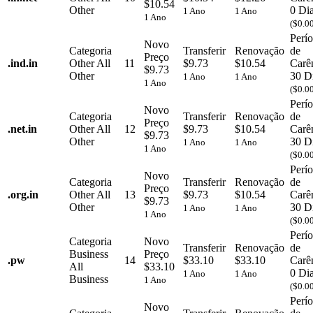
$10.54
Other
0 Di
1 Ano
1 Ano
1 Ano
($0.0
Perí
Novo
Categoria
Transferir
Renovação
de
Preço
.
ind.in
Other
All
11
$9.73
$10.54
Carê
$9.73
Other
30 D
1 Ano
1 Ano
1 Ano
($0.0
Perí
Novo
Categoria
Transferir
Renovação
de
Preço
.
net.in
Other
All
12
$9.73
$10.54
Carê
$9.73
Other
30 D
1 Ano
1 Ano
1 Ano
($0.0
Perí
Novo
Categoria
Transferir
Renovação
de
Preço
.
org.in
Other
All
13
$9.73
$10.54
Carê
$9.73
Other
30 D
1 Ano
1 Ano
1 Ano
($0.0
Perí
Categoria
Novo
Transferir
Renovação
de
Business
Preço
.
pw
14
$33.10
$33.10
Carê
All
$33.10
0 Di
1 Ano
1 Ano
Business
1 Ano
($0.0
Perí
Novo