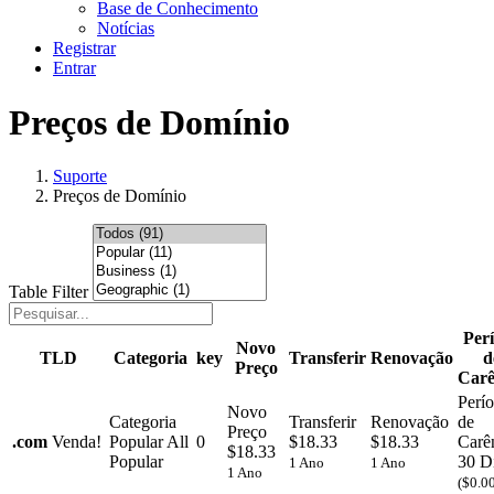
Base de Conhecimento
Notícias
Registrar
Entrar
Preços de Domínio
Suporte
Preços de Domínio
Table Filter
Per
Novo
TLD
Categoria
key
Transferir
Renovação
d
Preço
Carê
Perí
Novo
Categoria
Transferir
Renovação
de
Preço
.
com
Venda!
Popular
All
0
$18.33
$18.33
Carê
$18.33
Popular
30 D
1 Ano
1 Ano
1 Ano
($0.0