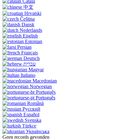
Català
中文
Hrvatski
Čeština
Dansk
Nederlands
English
Estonian
Persian
Français
Deutsch
עברית
Magyar
Italiano
Macedonian
Norwegian
Português
Português
Română
Русский
Español
Svenska
Türkçe
Українська
Geen records gevonden