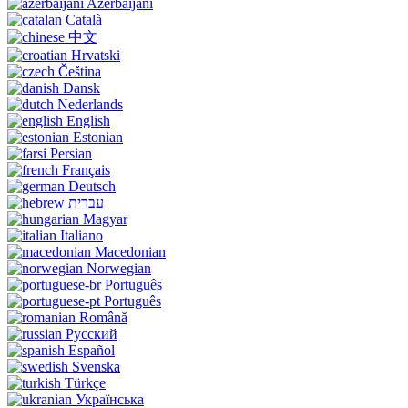
Azerbaijani
Català
中文
Hrvatski
Čeština
Dansk
Nederlands
English
Estonian
Persian
Français
Deutsch
עברית
Magyar
Italiano
Macedonian
Norwegian
Português
Português
Română
Русский
Español
Svenska
Türkçe
Українська