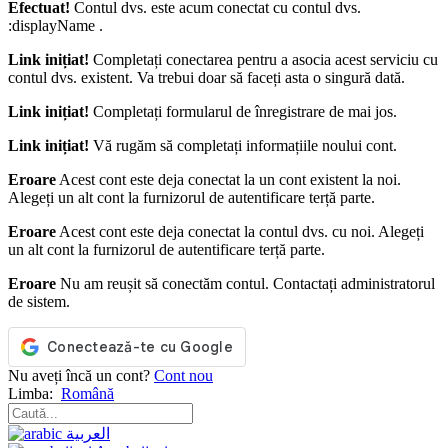
Efectuat!
Contul dvs. este acum conectat cu contul dvs.
:displayName .
Link inițiat!
Completați conectarea pentru a asocia acest serviciu cu
contul dvs. existent. Va trebui doar să faceți asta o singură dată.
Link inițiat!
Completați formularul de înregistrare de mai jos.
Link inițiat!
Vă rugăm să completați informațiile noului cont.
Eroare
Acest cont este deja conectat la un cont existent la noi.
Alegeți un alt cont la furnizorul de autentificare terță parte.
Eroare
Acest cont este deja conectat la contul dvs. cu noi. Alegeți
un alt cont la furnizorul de autentificare terță parte.
Eroare
Nu am reușit să conectăm contul. Contactați administratorul
de sistem.
Nu aveți încă un cont?
Cont nou
Limba:
Română
العربية