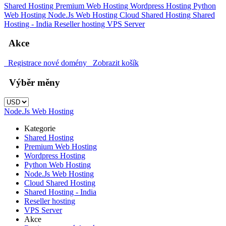
Shared Hosting
Premium Web Hosting
Wordpress Hosting
Python
Web Hosting
Node.Js Web Hosting
Cloud Shared Hosting
Shared
Hosting - India
Reseller hosting
VPS Server
Akce
Registrace nové domény
Zobrazit košík
Výběr měny
Node.Js Web Hosting
Kategorie
Shared Hosting
Premium Web Hosting
Wordpress Hosting
Python Web Hosting
Node.Js Web Hosting
Cloud Shared Hosting
Shared Hosting - India
Reseller hosting
VPS Server
Akce