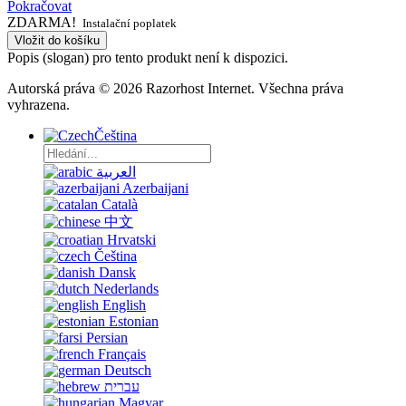
Pokračovat
ZDARMA!
Instalační poplatek
Vložit do košíku
Popis (slogan) pro tento produkt není k dispozici.
Autorská práva © 2026 Razorhost Internet. Všechna práva
vyhrazena.
Čeština
العربية
Azerbaijani
Català
中文
Hrvatski
Čeština
Dansk
Nederlands
English
Estonian
Persian
Français
Deutsch
עברית
Magyar