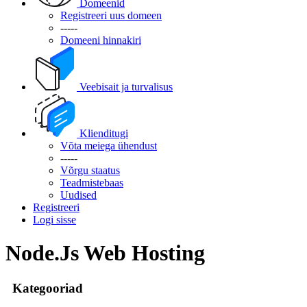
Domeenid
Registreeri uus domeen
-----
Domeeni hinnakiri
Veebisait ja turvalisus
Klienditugi
Võta meiega ühendust
-----
Võrgu staatus
Teadmistebaas
Uudised
Registreeri
Logi sisse
Node.Js Web Hosting
Kategooriad