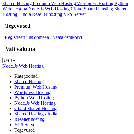
Shared Hosting
Premium Web Hosting
Wordpress Hosting
Python
Web Hosting
Node.Js Web Hosting
Cloud Shared Hosting
Shared
Hosting - India
Reseller hosting
VPS Server
Tegevused
Registreeri uus domeen
Vaata ostukorvi
Vali valuuta
Node.Js Web Hosting
Kategooriad
Shared Hosting
Premium Web Hosting
Wordpress Hosting
Python Web Hosting
Node.Js Web Hosting
Cloud Shared Hosting
Shared Hosting - India
Reseller hosting
VPS Server
Tegevused