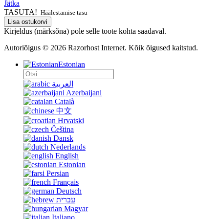
Jätka
TASUTA!
Häälestamise tasu
Lisa ostukorvi
Kirjeldus (märksõna) pole selle toote kohta saadaval.
Autoriõigus © 2026 Razorhost Internet. Kõik õigused kaitstud.
Estonian
العربية
Azerbaijani
Català
中文
Hrvatski
Čeština
Dansk
Nederlands
English
Estonian
Persian
Français
Deutsch
עברית
Magyar
Italiano