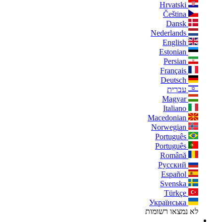
Hrvatski
Čeština
Dansk
Nederlands
English
Estonian
Persian
Français
Deutsch
עברית
Magyar
Italiano
Macedonian
Norwegian
Português
Português
Română
Русский
Español
Svenska
Türkçe
Українська
לא נמצאו רשומות