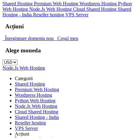
Shared Hosting
Premium Web Hosting
Wordpress Hosting
Python
Web Hosting
Node.Js Web Hosting
Cloud Shared Hosting
Shared
Hosting - India
Reseller hosting
VPS Server
Acțiuni
Înregistrare domeniu nou
Coșul meu
Alege moneda
Node.Js Web Hosting
Categorii
Shared Hosting
Premium Web Hosting
Wordpress Hosting
Python Web Hosting
Node.Js Web Hosting
Cloud Shared Hosting
Shared Hosting - India
Reseller hosting
VPS Server
Acțiuni