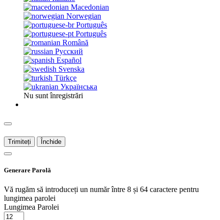
Macedonian
Norwegian
Português
Português
Română
Русский
Español
Svenska
Türkçe
Українська
Nu sunt înregistrări
Trimiteți
Închide
Generare Parolă
Vă rugăm să introduceți un număr între 8 și 64 caractere pentru
lungimea parolei
Lungimea Parolei