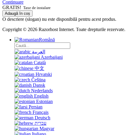
Continuare
GRATIS!
Taxe de instalare
Adaugă în coș
O descriere (slogan) nu este disponibilă pentru acest produs.
Copyright © 2026 Razorhost Internet. Toate drepturile rezervate.
Română
العربية
Azerbaijani
Català
中文
Hrvatski
Čeština
Dansk
Nederlands
English
Estonian
Persian
Français
Deutsch
עברית
Magyar
Italiano