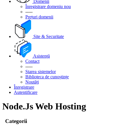
Domenii
Înregistrare domeniu nou
-----
Prețuri domenii
Site & Securitate
Asistență
Contact
-----
Starea sistemelor
Biblioteca de cunoștințe
Noutăți
Înregistrare
Autentificare
Node.Js Web Hosting
Categorii