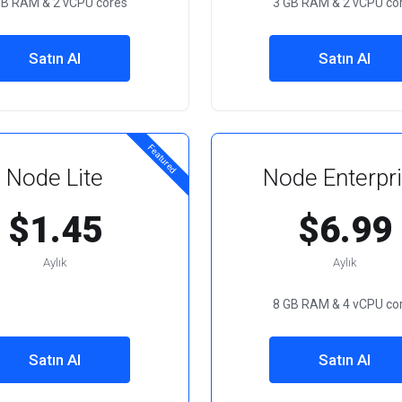
GB RAM & 2 vCPU cores
3 GB RAM & 2 vCPU co
Satın Al
Satın Al
Featured
Node Lite
Node Enterpr
$1.45
$6.99
Aylık
Aylık
8 GB RAM & 4 vCPU co
Satın Al
Satın Al