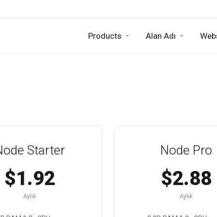
Products
Alan Adı
Webs
Node Starter
Node Pro
$1.92
$2.88
Aylık
Aylık