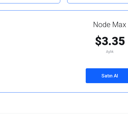
Node Max
$3.35
Aylık
Satın Al