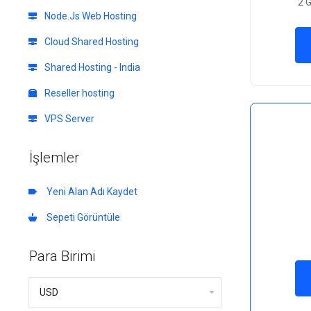
2 
Node.Js Web Hosting
Cloud Shared Hosting
Shared Hosting - India
Reseller hosting
VPS Server
İşlemler
Yeni Alan Adı Kaydet
Sepeti Görüntüle
Para Birimi