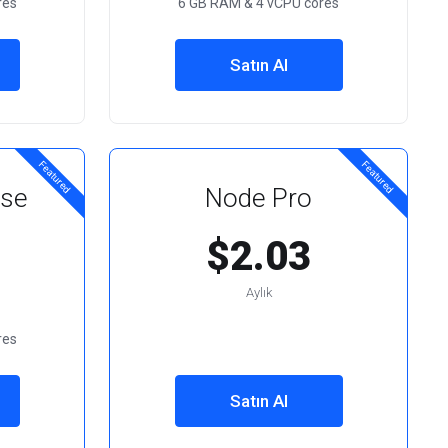
res
6 GB RAM & 4 vCPU cores
Satın Al
Featured
Featured
ise
Node Pro
$2.03
Aylık
res
Satın Al