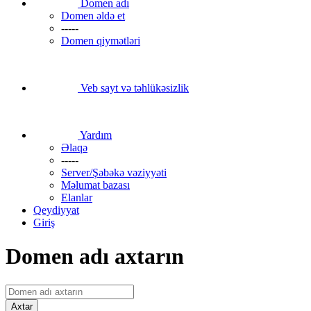
Domen adı
Domen əldə et
-----
Domen qiymətləri
Veb sayt və təhlükəsizlik
Yardım
Əlaqə
-----
Server/Şəbəkə vəziyyəti
Məlumat bazası
Elanlar
Qeydiyyat
Giriş
Domen adı axtarın
Axtar