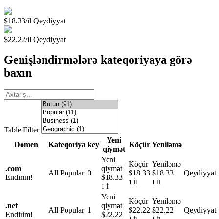
$18.33/il
Qeydiyyat
$22.22/il
Qeydiyyat
Genişləndirmələrə kateqoriyaya görə
baxın
Table Filter
Yeni
Domen
Kateqoriya
key
Köçür
Yeniləmə
qiymət
Yeni
Köçür
Yeniləmə
.
com
qiymət
All Popular
0
$18.33
$18.33
Qeydiyyat
Endirim!
$18.33
1 İl
1 İl
1 İl
Yeni
Köçür
Yeniləmə
.
net
qiymət
All Popular
1
$22.22
$22.22
Qeydiyyat
Endirim!
$22.22