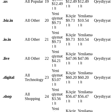
.
us
All Popular
19
$12.49
$12.49
Qeydiyyat
$12.49
1 İl
1 İl
1 İl
Yeni
Köçür
Yeniləmə
qiymət
.
biz.in
All Other
20
$9.73
$10.54
Qeydiyyat
$9.73
1 İl
1 İl
1 İl
Yeni
Köçür
Yeniləmə
qiymət
.
io.in
All Other
21
$9.73
$10.54
Qeydiyyat
$9.73
1 İl
1 İl
1 İl
Yeni
Köçür
Yeniləmə
qiymət
.
live
All Other
22
$47.06
$47.06
Qeydiyyat
$4.21
1 İl
1 İl
1 İl
Yeni
Köçür
Yeniləmə
All
qiymət
.
digital
23
$60.20
$60.20
Qeydiyyat
Technology
$3.07
1 İl
1 İl
1 İl
Yeni
Köçür
Yeniləmə
All
qiymət
.
shop
24
$56.47
$56.47
Qeydiyyat
Shopping
$3.56
1 İl
1 İl
1 İl
Yeni
Köçür
Yeniləmə