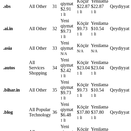
Köçür
Yeniləmə
qiymət
.
sbs
All Other
31
$22.87
$22.87
Qeydiyyat
$2.91
1 İl
1 İl
1 İl
Yeni
Köçür
Yeniləmə
qiymət
.
ai.in
All Other
32
$9.73
$10.54
Qeydiyyat
$9.73
1 İl
1 İl
1 İl
Yeni
Köçür
Yeniləmə
.
asia
All Other
33
qiymət
Qeydiyyat
N/A
N/A
N/A
Yeni
All
Köçür
Yeniləmə
qiymət
.
autos
Services
34
$23.04
$23.04
Qeydiyyat
$2.42
Shopping
1 İl
1 İl
1 İl
Yeni
Köçür
Yeniləmə
qiymət
.
bihar.in
All Other
35
$9.73
$10.54
Qeydiyyat
$9.73
1 İl
1 İl
1 İl
Yeni
Köçür
Yeniləmə
All Popular
qiymət
.
blog
36
$37.80
$37.80
Qeydiyyat
Technology
$6.48
1 İl
1 İl
1 İl
Yeni
Köçür
Yeniləmə