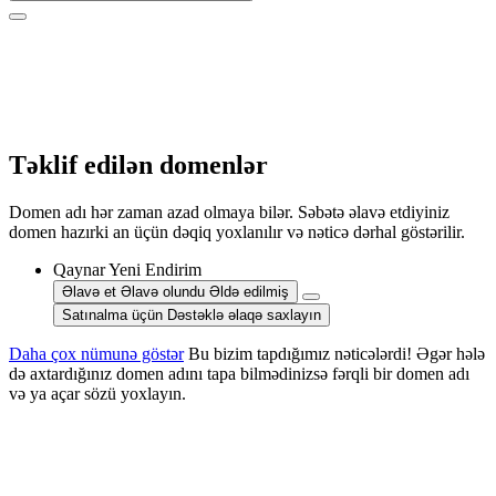
Təklif edilən domenlər
Domen adı hər zaman azad olmaya bilər. Səbətə əlavə etdiyiniz
domen hazırki an üçün dəqiq yoxlanılır və nəticə dərhal göstərilir.
Qaynar
Yeni
Endirim
Əlavə et
Əlavə olundu
Əldə edilmiş
Satınalma üçün Dəstəklə əlaqə saxlayın
Daha çox nümunə göstər
Bu bizim tapdığımız nəticələrdi! Əgər hələ
də axtardığınız domen adını tapa bilmədinizsə fərqli bir domen adı
və ya açar sözü yoxlayın.