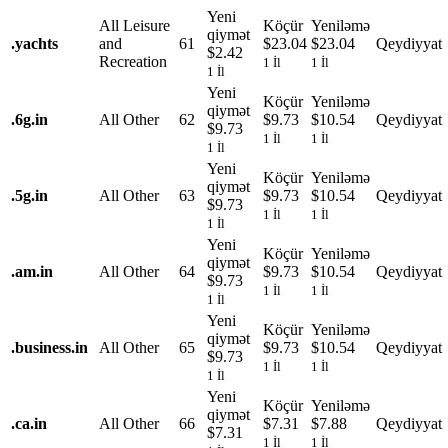
Yeni
All Leisure
Köçür
Yeniləmə
qiymət
.
yachts
and
61
$23.04
$23.04
Qeydiyyat
$2.42
Recreation
1 İl
1 İl
1 İl
Yeni
Köçür
Yeniləmə
qiymət
.
6g.in
All Other
62
$9.73
$10.54
Qeydiyyat
$9.73
1 İl
1 İl
1 İl
Yeni
Köçür
Yeniləmə
qiymət
.
5g.in
All Other
63
$9.73
$10.54
Qeydiyyat
$9.73
1 İl
1 İl
1 İl
Yeni
Köçür
Yeniləmə
qiymət
.
am.in
All Other
64
$9.73
$10.54
Qeydiyyat
$9.73
1 İl
1 İl
1 İl
Yeni
Köçür
Yeniləmə
qiymət
.
business.in
All Other
65
$9.73
$10.54
Qeydiyyat
$9.73
1 İl
1 İl
1 İl
Yeni
Köçür
Yeniləmə
qiymət
.
ca.in
All Other
66
$7.31
$7.88
Qeydiyyat
$7.31
1 İl
1 İl