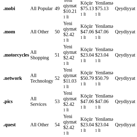
Yeni
Köçür
Yeniləmə
qiymət
.
mobi
All Popular
49
$75.13
$75.13
Qeydiyyat
$10.21
1 İl
1 İl
1 İl
Yeni
Köçür
Yeniləmə
qiymət
.
mom
All Other
50
$47.06
$47.06
Qeydiyyat
$2.42
1 İl
1 İl
1 İl
Yeni
Köçür
Yeniləmə
All
qiymət
.
motorcycles
51
$23.04
$23.04
Qeydiyyat
Shopping
$2.42
1 İl
1 İl
1 İl
Yeni
Köçür
Yeniləmə
All
qiymət
.
network
52
$50.79
$50.79
Qeydiyyat
Technology
$11.03
1 İl
1 İl
1 İl
Yeni
Köçür
Yeniləmə
All
qiymət
.
pics
53
$47.06
$47.06
Qeydiyyat
Services
$2.42
1 İl
1 İl
1 İl
Yeni
Köçür
Yeniləmə
qiymət
.
quest
All Other
54
$23.04
$23.04
Qeydiyyat
$2.42
1 İl
1 İl
1 İl