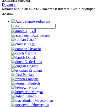
domain(s) selected
Davam et
Müəllif hüquqları © 2026 Razorhost Internet. Bütün hüquqlar
qorunur.
Azerbaijani
العربية
Azerbaijani
Català
中文
Hrvatski
Čeština
Dansk
Nederlands
English
Estonian
Persian
Français
Deutsch
עברית
Magyar
Italiano
Macedonian
Norwegian