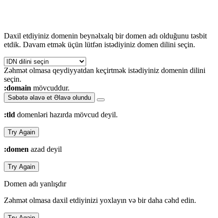
Daxil etdiyiniz domenin beynəlxalq bir domen adı olduğunu təsbit
etdik. Davam etmək üçün lütfən istədiyiniz domen dilini seçin.
Zəhmət olmasa qeydiyyatdan keçirtmək istədiyiniz domenin dilini
seçin.
:domain
mövcuddur.
Səbətə əlavə et
Əlavə olundu
:tld
domenləri hazırda mövcud deyil.
Try Again
:domen
azad deyil
Try Again
Domen adı yanlışdır
Zəhmət olmasa daxil etdiyinizi yoxlayın və bir daha cəhd edin.
Try Again