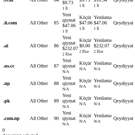
$9.73
1 İl
1 İl
1 İl
Yeni
Köçür
Yeniləmə
qiymət
.
it.com
All Other
85
$47.06
$47.06
Qeydiyyat
$47.06
1 İl
1 İl
1 İl
Yeni
Köçür
Yeniləmə
qiymət
.
ai
All Other
86
$0.00
$232.07
Qeydiyyat
$232.07
2 İllər
2 İllər
2 İllər
Yeni
Köçür
Yeniləmə
.
us.cc
All Other
87
qiymət
Qeydiyyat
N/A
N/A
N/A
Yeni
Köçür
Yeniləmə
.
np
All Other
88
qiymət
Qeydiyyat
N/A
N/A
N/A
Yeni
Köçür
Yeniləmə
.
pk
All Other
89
qiymət
Qeydiyyat
N/A
N/A
N/A
Yeni
Köçür
Yeniləmə
.
com.np
All Other
90
qiymət
Qeydiyyat
N/A
N/A
N/A
0