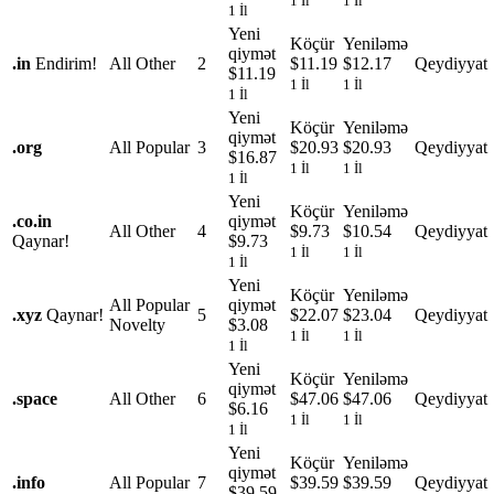
1 İl
1 İl
1 İl
Yeni
Köçür
Yeniləmə
qiymət
.
in
Endirim!
All Other
2
$11.19
$12.17
Qeydiyyat
$11.19
1 İl
1 İl
1 İl
Yeni
Köçür
Yeniləmə
qiymət
.
org
All Popular
3
$20.93
$20.93
Qeydiyyat
$16.87
1 İl
1 İl
1 İl
Yeni
Köçür
Yeniləmə
.
co.in
qiymət
All Other
4
$9.73
$10.54
Qeydiyyat
Qaynar!
$9.73
1 İl
1 İl
1 İl
Yeni
Köçür
Yeniləmə
All Popular
qiymət
.
xyz
Qaynar!
5
$22.07
$23.04
Qeydiyyat
Novelty
$3.08
1 İl
1 İl
1 İl
Yeni
Köçür
Yeniləmə
qiymət
.
space
All Other
6
$47.06
$47.06
Qeydiyyat
$6.16
1 İl
1 İl
1 İl
Yeni
Köçür
Yeniləmə
qiymət
.
info
All Popular
7
$39.59
$39.59
Qeydiyyat
$39.59