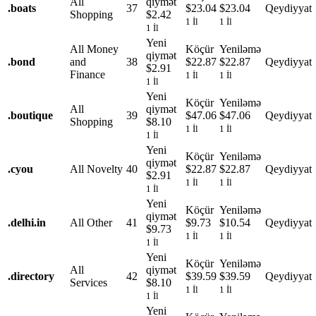
All
qiymət
.
boats
37
$23.04
$23.04
Qeydiyyat
Shopping
$2.42
1 İl
1 İl
1 İl
Yeni
All Money
Köçür
Yeniləmə
qiymət
.
bond
and
38
$22.87
$22.87
Qeydiyyat
$2.91
Finance
1 İl
1 İl
1 İl
Yeni
Köçür
Yeniləmə
All
qiymət
.
boutique
39
$47.06
$47.06
Qeydiyyat
Shopping
$8.10
1 İl
1 İl
1 İl
Yeni
Köçür
Yeniləmə
qiymət
.
cyou
All Novelty
40
$22.87
$22.87
Qeydiyyat
$2.91
1 İl
1 İl
1 İl
Yeni
Köçür
Yeniləmə
qiymət
.
delhi.in
All Other
41
$9.73
$10.54
Qeydiyyat
$9.73
1 İl
1 İl
1 İl
Yeni
Köçür
Yeniləmə
All
qiymət
.
directory
42
$39.59
$39.59
Qeydiyyat
Services
$8.10
1 İl
1 İl
1 İl
Yeni