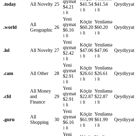
qiymət
.
today
All Novelty
25
$41.54
$41.54
Qeydiyyat
$4.21
1 İl
1 İl
1 İl
Yeni
Köçür
Yeniləmə
All
qiymət
.
world
26
$60.20
$60.20
Qeydiyyat
Geographic
$6.16
1 İl
1 İl
1 İl
Yeni
Köçür
Yeniləmə
qiymət
.
lol
All Novelty
27
$47.06
$47.06
Qeydiyyat
$2.42
1 İl
1 İl
1 İl
Yeni
Köçür
Yeniləmə
qiymət
.
cam
All Other
28
$26.61
$26.61
Qeydiyyat
$2.91
1 İl
1 İl
1 İl
Yeni
All Money
Köçür
Yeniləmə
qiymət
.
cfd
and
29
$22.87
$22.87
Qeydiyyat
$2.91
Finance
1 İl
1 İl
1 İl
Yeni
Köçür
Yeniləmə
All
qiymət
.
guru
30
$61.99
$61.99
Qeydiyyat
Shopping
$6.16
1 İl
1 İl
1 İl
Yeni