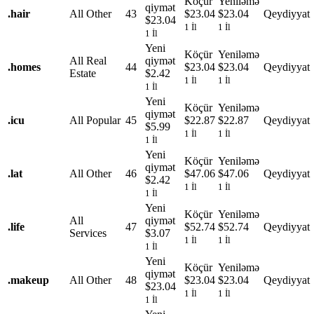
Köçür
Yeniləmə
qiymət
.
hair
All Other
43
$23.04
$23.04
Qeydiyyat
$23.04
1 İl
1 İl
1 İl
Yeni
Köçür
Yeniləmə
All Real
qiymət
.
homes
44
$23.04
$23.04
Qeydiyyat
Estate
$2.42
1 İl
1 İl
1 İl
Yeni
Köçür
Yeniləmə
qiymət
.
icu
All Popular
45
$22.87
$22.87
Qeydiyyat
$5.99
1 İl
1 İl
1 İl
Yeni
Köçür
Yeniləmə
qiymət
.
lat
All Other
46
$47.06
$47.06
Qeydiyyat
$2.42
1 İl
1 İl
1 İl
Yeni
Köçür
Yeniləmə
All
qiymət
.
life
47
$52.74
$52.74
Qeydiyyat
Services
$3.07
1 İl
1 İl
1 İl
Yeni
Köçür
Yeniləmə
qiymət
.
makeup
All Other
48
$23.04
$23.04
Qeydiyyat
$23.04
1 İl
1 İl
1 İl