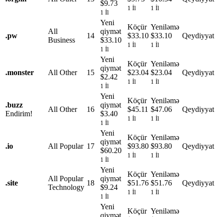
$9.73
1 İl
1 İl
1 İl
Yeni
Köçür
Yeniləmə
All
qiymət
.
pw
14
$33.10
$33.10
Qeydiyyat
Business
$33.10
1 İl
1 İl
1 İl
Yeni
Köçür
Yeniləmə
qiymət
.
monster
All Other
15
$23.04
$23.04
Qeydiyyat
$2.42
1 İl
1 İl
1 İl
Yeni
Köçür
Yeniləmə
.
buzz
qiymət
All Other
16
$45.11
$47.06
Qeydiyyat
Endirim!
$3.40
1 İl
1 İl
1 İl
Yeni
Köçür
Yeniləmə
qiymət
.
io
All Popular
17
$93.80
$93.80
Qeydiyyat
$60.20
1 İl
1 İl
1 İl
Yeni
Köçür
Yeniləmə
All Popular
qiymət
.
site
18
$51.76
$51.76
Qeydiyyat
Technology
$9.24
1 İl
1 İl
1 İl
Yeni
Köçür
Yeniləmə
qiymət