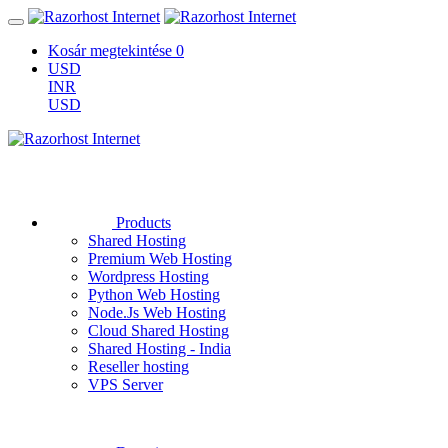
Kosár megtekintése
0
USD
INR
USD
Products
Shared Hosting
Premium Web Hosting
Wordpress Hosting
Python Web Hosting
Node.Js Web Hosting
Cloud Shared Hosting
Shared Hosting - India
Reseller hosting
VPS Server