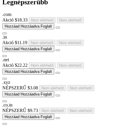
Legnépszerübb
.
com
Akció
$18.33
Nem elérhető
Nem elérhető
Hozzáad
Hozzáadva
Foglalt
.
in
Akció
$11.19
Nem elérhető
Nem elérhető
Hozzáad
Hozzáadva
Foglalt
.
net
Akció
$22.22
Nem elérhető
Nem elérhető
Hozzáad
Hozzáadva
Foglalt
.
xyz
NÉPSZERŰ
$3.08
Nem elérhető
Nem elérhető
Hozzáad
Hozzáadva
Foglalt
.
co
.
in
NÉPSZERŰ
$9.73
Nem elérhető
Nem elérhető
Hozzáad
Hozzáadva
Foglalt