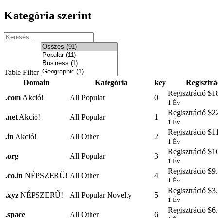
Kategória szerint
Table Filter
Domain
Kategória
key
Regisztrá
Regisztráció
$18
.
com
Akció!
All Popular
0
1 Év
Regisztráció
$22
.
net
Akció!
All Popular
1
1 Év
Regisztráció
$11
.
in
Akció!
All Other
2
1 Év
Regisztráció
$16
.
org
All Popular
3
1 Év
Regisztráció
$9.
.
co.in
NÉPSZERŰ!
All Other
4
1 Év
Regisztráció
$3.
.
xyz
NÉPSZERŰ!
All Popular Novelty
5
1 Év
Regisztráció
$6.
.
space
All Other
6