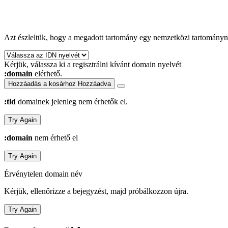
Azt észleltük, hogy a megadott tartomány egy nemzetközi tartományné
Kérjük, válassza ki a regisztrálni kívánt domain nyelvét
:domain
elérhető.
Hozzáadás a kosárhoz
Hozzáadva
:tld
domainek jelenleg nem érhetők el.
Try Again
:domain
nem érhető el
Try Again
Érvénytelen domain név
Kérjük, ellenőrizze a bejegyzést, majd próbálkozzon újra.
Try Again