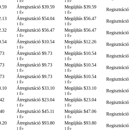
1 Év
1 Év
.59
Átregisztáció
$39.59
Megújítás
$39.59
Regisztráció
1 Év
1 Év
.13
Átregisztáció
$54.04
Megújítás
$56.47
Regisztráció
1 Év
1 Év
.32
Átregisztáció
$56.47
Megújítás
$56.47
Regisztráció
1 Év
1 Év
.54
Átregisztáció
$10.54
Megújítás
$12.26
Regisztráció
1 Év
1 Év
73
Átregisztáció
$9.73
Megújítás
$10.54
Regisztráció
1 Év
1 Év
73
Átregisztáció
$9.73
Megújítás
$10.54
Regisztráció
1 Év
1 Év
73
Átregisztáció
$9.73
Megújítás
$10.54
Regisztráció
1 Év
1 Év
.10
Átregisztáció
$33.10
Megújítás
$33.10
Regisztráció
1 Év
1 Év
42
Átregisztáció
$23.04
Megújítás
$23.04
Regisztráció
1 Év
1 Év
40
Átregisztáció
$45.11
Megújítás
$47.06
Regisztráció
1 Év
1 Év
.20
Átregisztáció
$93.80
Megújítás
$93.80
Regisztráció
1 Év
1 Év