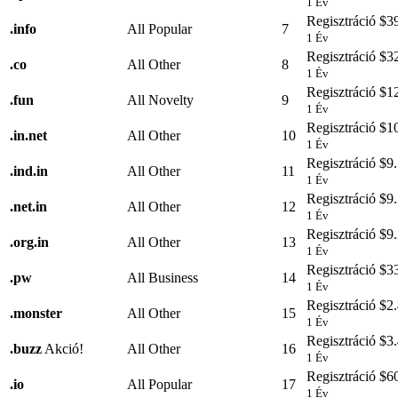
1 Év
Regisztráció
$39
.
info
All Popular
7
1 Év
Regisztráció
$32
.
co
All Other
8
1 Év
Regisztráció
$12
.
fun
All Novelty
9
1 Év
Regisztráció
$10
.
in.net
All Other
10
1 Év
Regisztráció
$9.
.
ind.in
All Other
11
1 Év
Regisztráció
$9.
.
net.in
All Other
12
1 Év
Regisztráció
$9.
.
org.in
All Other
13
1 Év
Regisztráció
$33
.
pw
All Business
14
1 Év
Regisztráció
$2.
.
monster
All Other
15
1 Év
Regisztráció
$3.
.
buzz
Akció!
All Other
16
1 Év
Regisztráció
$60
.
io
All Popular
17
1 Év