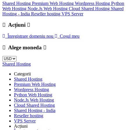
Shared Hosting
Premium Web Hosting
Wordpress Hosting
Python
Web Hosting
Node.Js Web Hosting
Cloud Shared Hosting
Shared
Hosting - India
Reseller hosting
VPS Server
Acțiuni
Înregistrare domeniu nou
Coșul meu
Alege moneda
Shared Hosting
Categorii
Shared Hosting
Premium Web Hosting
Wordpress Hosting
Python Web Hosting
Node.Js Web Hosting
Cloud Shared Hosting
Shared Hosting - India
Reseller hosting
VPS Server
Acțiuni