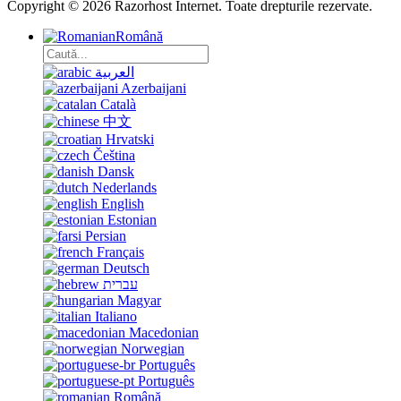
Copyright © 2026 Razorhost Internet. Toate drepturile rezervate.
Română
العربية
Azerbaijani
Català
中文
Hrvatski
Čeština
Dansk
Nederlands
English
Estonian
Persian
Français
Deutsch
עברית
Magyar
Italiano
Macedonian
Norwegian
Português
Português
Română