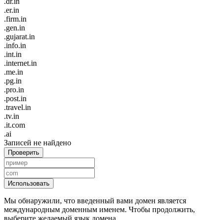
.dr.in
.er.in
.firm.in
.gen.in
.gujarat.in
.info.in
.int.in
.internet.in
.me.in
.pg.in
.pro.in
.post.in
.travel.in
.tv.in
.it.com
.ai
Записей не найдено
Проверить
Использовать
Мы обнаружили, что введенный вами домен является
международным доменным именем. Чтобы продолжить,
выберите желаемый язык домена.