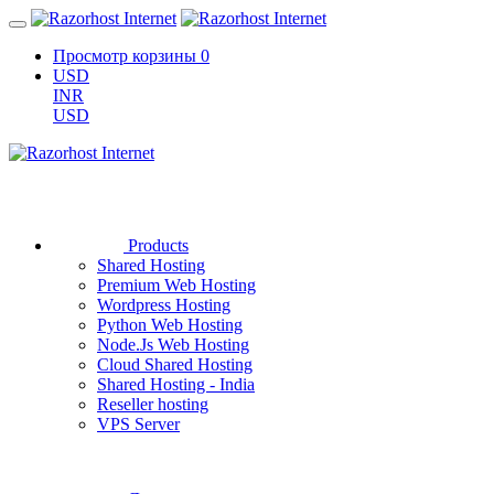
Просмотр корзины
0
USD
INR
USD
Products
Shared Hosting
Premium Web Hosting
Wordpress Hosting
Python Web Hosting
Node.Js Web Hosting
Cloud Shared Hosting
Shared Hosting - India
Reseller hosting
VPS Server