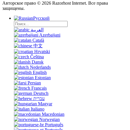
Авторское право © 2026 Razorhost Internet. Все права
защищены.
Русский
العربية
Azerbaijani
Català
中文
Hrvatski
Čeština
Dansk
Nederlands
English
Estonian
Persian
Français
Deutsch
עברית
Magyar
Italiano
Macedonian
Norwegian
Português
Português