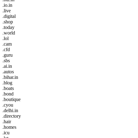
.io.in
.live
.digital
.shop
.today
.world
.lol
.cam
.cfd
.guru
.sbs
.ai.in
.autos
.bihar.in
.blog
.boats
.bond
.boutique
.cyou
.delhi.in
.directory
.hair
.homes
.icu