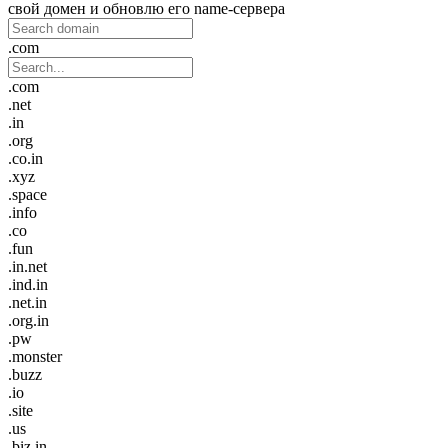
свой домен и обновлю его name-сервера
.com
.com
.net
.in
.org
.co.in
.xyz
.space
.info
.co
.fun
.in.net
.ind.in
.net.in
.org.in
.pw
.monster
.buzz
.io
.site
.us
.biz.in