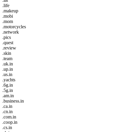
.lat
.life
.makeup
.mobi
.mom
.motorcycles
.network
.pics
.quest
.review
.skin
.team
.uk.in
.up.in
.us.in
.yachts
.6g.in
.5g.in
.am.in
.business.in
.ca.in
.cn.in
.com.in
.coop.in
.cs.in