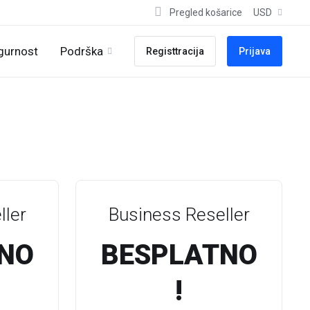
Pregled košarice
USD
igurnost
Podrška
Registtracija
Prijava
ler
Business Reseller
NO
BESPLATNO
!