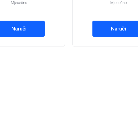
Mjesečno
Mjesečno
Naruči
Naruči