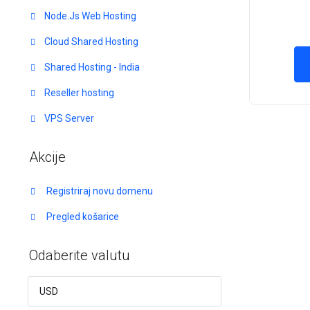
Node.Js Web Hosting
Cloud Shared Hosting
Shared Hosting - India
Reseller hosting
VPS Server
Akcije
Registriraj novu domenu
Pregled košarice
Odaberite valutu