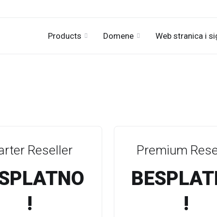
Products
Domene
Web stranica i s
arter Reseller
Premium Resel
SPLATNO
BESPLAT
!
!