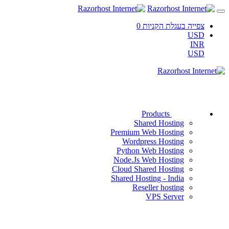
צפייה בעגלת הקניות
0
USD
INR
USD
Products
Shared Hosting
Premium Web Hosting
Wordpress Hosting
Python Web Hosting
Node.Js Web Hosting
Cloud Shared Hosting
Shared Hosting - India
Reseller hosting
VPS Server