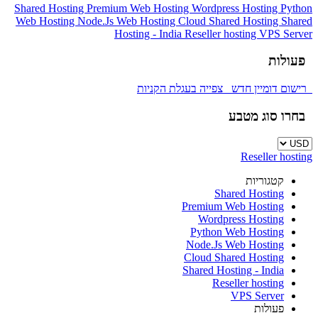
Shared Hosting
Premium Web Hosting
Wordpress Hosting
Python
Web Hosting
Node.Js Web Hosting
Cloud Shared Hosting
Shared
Hosting - India
Reseller hosting
VPS Server
פעולות
רישום דומיין חדש
צפייה בעגלת הקניות
בחרו סוג מטבע
Reseller hosting
קטגוריות
Shared Hosting
Premium Web Hosting
Wordpress Hosting
Python Web Hosting
Node.Js Web Hosting
Cloud Shared Hosting
Shared Hosting - India
Reseller hosting
VPS Server
פעולות