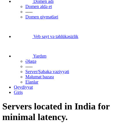
Domen adı
Domen əldə et
-----
Domen qiymətləri
Veb sayt və təhlükəsizlik
Yardım
Əlaqə
-----
Server/Şəbəkə vəziyyəti
Məlumat bazası
Elanlar
Qeydiyyat
Giriş
Servers located in India for
minimal latency.