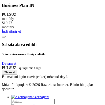
Business Plan IN
PULSUZ!
monthly
$10.77
monthly
İndi sifariş et
Səbətə əlavə edildi
Sifarişinizə əsasən tövsiyə edirik:
Davam et
PULSUZ!
quraşdırma haqqı
Əlavə et
Bu məhsul üçün təsvir (etiket) mövcud deyil.
Müəllif hüquqları © 2026 Razorhost Internet. Bütün hüquqlar
qorunur.
Azerbaijani