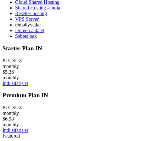
Cloud Shared Hosting
Shared Hosting - India
Reseller hosting
VPS Server
Əməliyyatlar
Domen əldə et
Səbətə bax
Starter Plan IN
PULSUZ!
monthly
$5.36
monthly
İndi sifariş et
Premium Plan IN
PULSUZ!
monthly
$6.98
monthly
İndi sifariş et
Featured