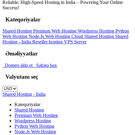
Reliable, High-Speed Hosting in India – Powering Your Online
Success!
Kateqoriyalar
Shared Hosting
Premium Web Hosting
Wordpress Hosting
Python
Web Hosting
Node.Js Web Hosting
Cloud Shared Hosting
Shared
Hosting - India
Reseller hosting
VPS Server
Əməliyyatlar
Domen əldə et
Səbətə bax
Valyutanı seç
Shared Hosting - India
Kateqoriyalar
Shared Hosting
Premium Web Hosting
Wordpress Hosting
Python Web Hosting
Node.Js Web Hosting