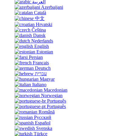
العربية
Azerbaijani
Català
中文
Hrvatski
Čeština
Dansk
Nederlands
English
Estonian
Persian
Français
Deutsch
עברית
Magyar
Italiano
Macedonian
Norwegian
Português
Português
Română
Русский
Español
Svenska
Türkçe