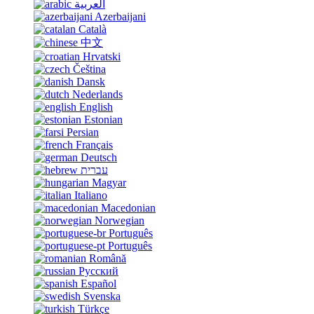
العربية
Azerbaijani
Català
中文
Hrvatski
Čeština
Dansk
Nederlands
English
Estonian
Persian
Français
Deutsch
עברית
Magyar
Italiano
Macedonian
Norwegian
Português
Português
Română
Русский
Español
Svenska
Türkçe