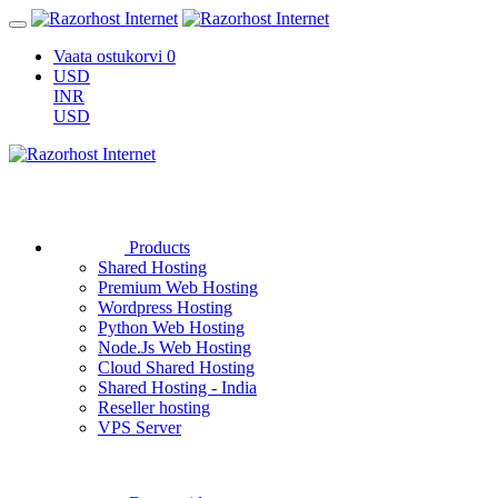
Vaata ostukorvi
0
USD
INR
USD
Products
Shared Hosting
Premium Web Hosting
Wordpress Hosting
Python Web Hosting
Node.Js Web Hosting
Cloud Shared Hosting
Shared Hosting - India
Reseller hosting
VPS Server