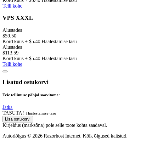
Kord kuus + $5.40 Häälestamise tasu
Telli kohe
VPS XXXL
Alustades
$59.50
Kord kuus + $5.40 Häälestamise tasu
Alustades
$113.59
Kord kuus + $5.40 Häälestamise tasu
Telli kohe
Lisatud ostukorvi
Teie tellimuse põhjal soovitame:
Jätka
TASUTA!
Häälestamise tasu
Lisa ostukorvi
Kirjeldus (märksõna) pole selle toote kohta saadaval.
Autoriõigus © 2026 Razorhost Internet. Kõik õigused kaitstud.