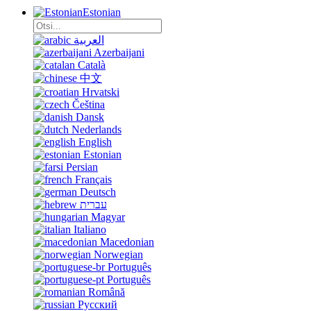
Estonian
العربية
Azerbaijani
Català
中文
Hrvatski
Čeština
Dansk
Nederlands
English
Estonian
Persian
Français
Deutsch
עברית
Magyar
Italiano
Macedonian
Norwegian
Português
Português
Română
Русский