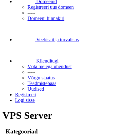
Domeenid
Registreeri uus domeen
-----
Domeeni hinnakiri
Veebisait ja turvalisus
Klienditugi
Võta meiega ühendust
-----
Võrgu staatus
Teadmistebaas
Uudised
Registreeri
Logi sisse
VPS Server
Kategooriad