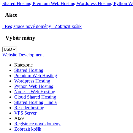
Shared Hosting
Premium Web Hosting
Wordpress Hosting
Python W
Akce
Registrace nové domény
Zobrazit košík
Výběr měny
Website Development
Kategorie
Shared Hosting
Premium Web Hosting
Wordpress Hosting
Python Web Hosting
Node.Js Web Hosting
Cloud Shared Hosting
Shared Hosting - India
Reseller hosting
VPS Server
Akce
Registrace nové domény
Zobrazit košík