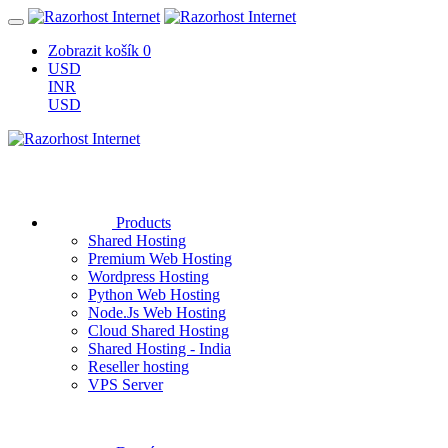
Zobrazit košík
0
USD
INR
USD
Products
Shared Hosting
Premium Web Hosting
Wordpress Hosting
Python Web Hosting
Node.Js Web Hosting
Cloud Shared Hosting
Shared Hosting - India
Reseller hosting
VPS Server