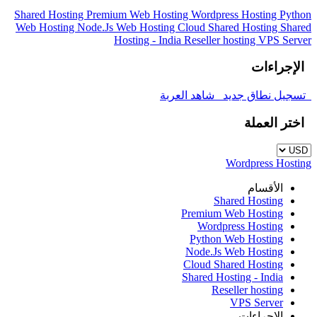
Shared Hosting
Premium Web Hosting
Wordpress Hosting
Python
Web Hosting
Node.Js Web Hosting
Cloud Shared Hosting
Shared
Hosting - India
Reseller hosting
VPS Server
الإجراءات
تسجيل نطاق جديد
شاهد العربة
اختر العملة
Wordpress Hosting
الأقسام
Shared Hosting
Premium Web Hosting
Wordpress Hosting
Python Web Hosting
Node.Js Web Hosting
Cloud Shared Hosting
Shared Hosting - India
Reseller hosting
VPS Server
الإجراءات