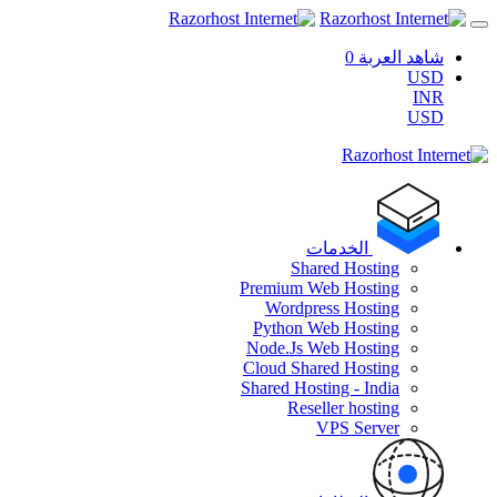
شاهد العربة
0
USD
INR
USD
الخدمات
Shared Hosting
Premium Web Hosting
Wordpress Hosting
Python Web Hosting
Node.Js Web Hosting
Cloud Shared Hosting
Shared Hosting - India
Reseller hosting
VPS Server