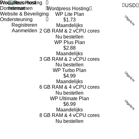
Products
Wordpress Hosting
USD
Domeinnamen
Wordpress Hosting
Website & Beveiliging
WP Lite Plan
Uitgelicht
Ondersteuning
$1.73
Registreren
Maandelijks
Aanmelden
2 GB RAM & 2 vCPU cores
Nu bestellen
WP Plus Plan
$2.88
Maandelijks
3 GB RAM & 2 vCPU cores
Nu bestellen
WP Turbo Plan
Uitgelicht
$4.99
Maandelijks
6 GB RAM & 4 vCPU cores
Nu bestellen
WP Ultimate Plan
Uitgelicht
$6.99
Maandelijks
8 GB RAM & 4 vCPU cores
Nu bestellen