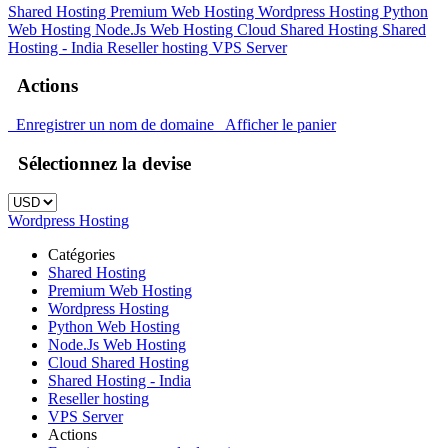
Shared Hosting
Premium Web Hosting
Wordpress Hosting
Python
Web Hosting
Node.Js Web Hosting
Cloud Shared Hosting
Shared
Hosting - India
Reseller hosting
VPS Server
Actions
Enregistrer un nom de domaine
Afficher le panier
Sélectionnez la devise
Wordpress Hosting
Catégories
Shared Hosting
Premium Web Hosting
Wordpress Hosting
Python Web Hosting
Node.Js Web Hosting
Cloud Shared Hosting
Shared Hosting - India
Reseller hosting
VPS Server
Actions