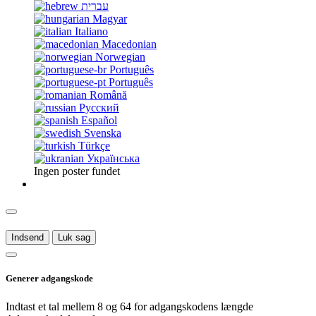
עברית
Magyar
Italiano
Macedonian
Norwegian
Português
Português
Română
Русский
Español
Svenska
Türkçe
Українська
Ingen poster fundet
Indsend
Luk sag
Generer adgangskode
Indtast et tal mellem 8 og 64 for adgangskodens længde