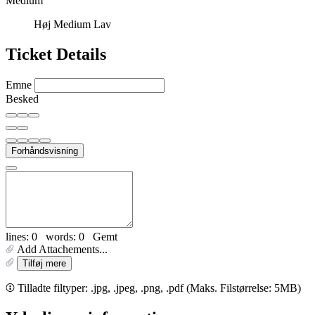
Medium
Høj
Medium
Lav
Ticket Details
Emne
Besked
Forhåndsvisning
lines: 0 words: 0
Gemt
Add Attachements...
Tilføj mere
Tilladte filtyper: .jpg, .jpeg, .png, .pdf (Maks. Filstørrelse: 5MB)