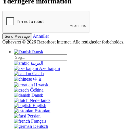
Yderligere information
Annuller
Ophavsret © 2026 Razorhost Internet. Alle rettigheder forbeholdes.
Dansk
العربية
Azerbaijani
Català
中文
Hrvatski
Čeština
Dansk
Nederlands
English
Estonian
Persian
Français
Deutsch