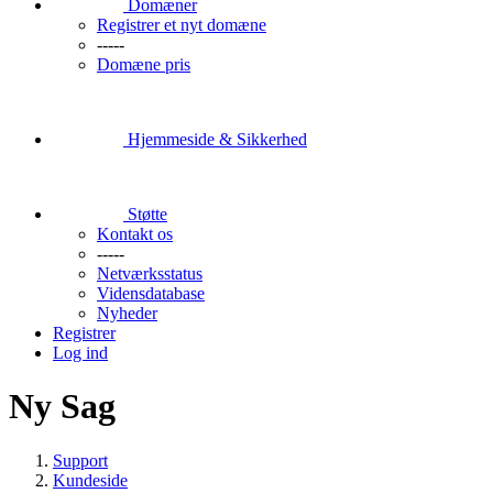
Domæner
Registrer et nyt domæne
-----
Domæne pris
Hjemmeside & Sikkerhed
Støtte
Kontakt os
-----
Netværksstatus
Vidensdatabase
Nyheder
Registrer
Log ind
Ny Sag
Support
Kundeside