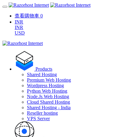
查看購物車
0
INR
INR
USD
Products
Shared Hosting
Premium Web Hosting
Wordpress Hosting
Python Web Hosting
Node.Js Web Hosting
Cloud Shared Hosting
Shared Hosting - India
Reseller hosting
VPS Server