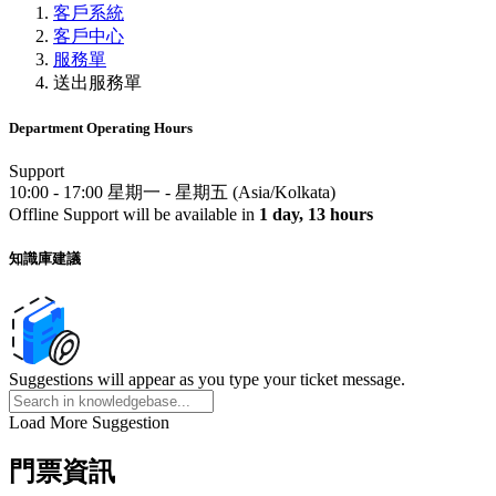
客戶系統
客戶中心
服務單
送出服務單
Department Operating Hours
Support
10:00
-
17:00
星期一
-
星期五
(
Asia/Kolkata
)
Offline
Support
will be available in
1 day, 13 hours
知識庫建議
Suggestions will appear as you type your ticket message.
Load More Suggestion
門票資訊