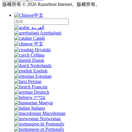
版權所有 © 2026 Razorhost Internet。版權所有。
中文
العربية
Azerbaijani
Català
中文
Hrvatski
Čeština
Dansk
Nederlands
English
Estonian
Persian
Français
Deutsch
עברית
Magyar
Italiano
Macedonian
Norwegian
Português
Português