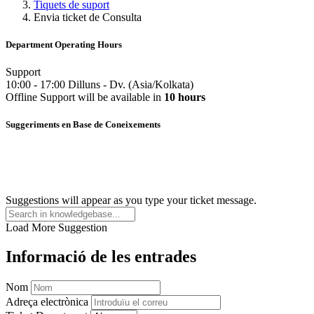
Tiquets de suport
Envia ticket de Consulta
Department Operating Hours
Support
10:00
-
17:00
Dilluns
-
Dv.
(
Asia/Kolkata
)
Offline
Support
will be available in
10 hours
Suggeriments en Base de Coneixements
Suggestions will appear as you type your ticket message.
Load More Suggestion
Informació de les entrades
Nom
Adreça electrònica