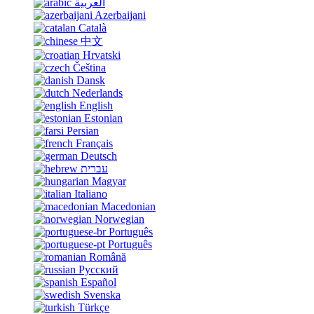
العربية
Azerbaijani
Català
中文
Hrvatski
Čeština
Dansk
Nederlands
English
Estonian
Persian
Français
Deutsch
עברית
Magyar
Italiano
Macedonian
Norwegian
Português
Português
Română
Русский
Español
Svenska
Türkçe