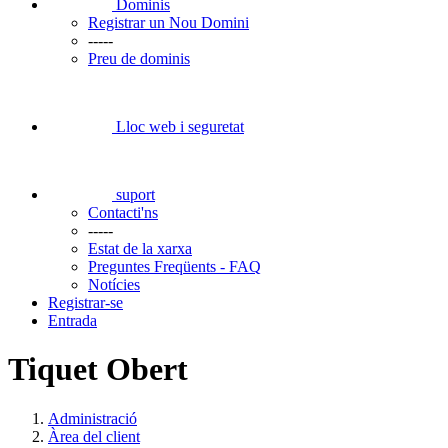
Dominis
Registrar un Nou Domini
-----
Preu de dominis
Lloc web i seguretat
suport
Contacti'ns
-----
Estat de la xarxa
Preguntes Freqüents - FAQ
Notícies
Registrar-se
Entrada
Tiquet Obert
Administració
Àrea del client