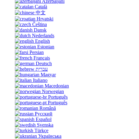
Azerbaijani
Català
中文
Hrvatski
Čeština
Dansk
Nederlands
English
Estonian
Persian
Français
Deutsch
עברית
Magyar
Italiano
Macedonian
Norwegian
Português
Português
Română
Русский
Español
Svenska
Türkçe
Українська