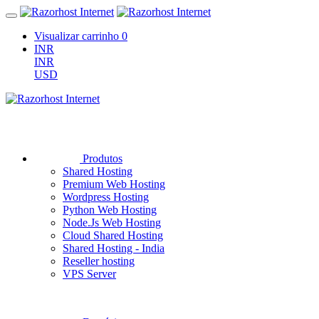
Visualizar carrinho
0
INR
INR
USD
Produtos
Shared Hosting
Premium Web Hosting
Wordpress Hosting
Python Web Hosting
Node.Js Web Hosting
Cloud Shared Hosting
Shared Hosting - India
Reseller hosting
VPS Server