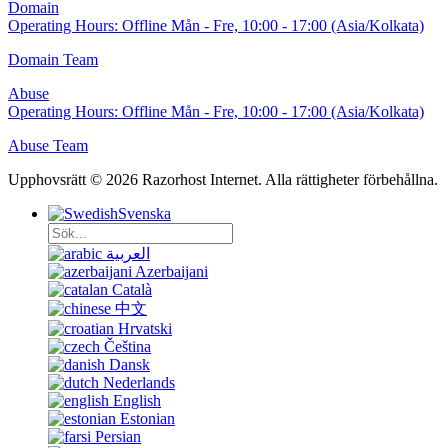
Domain
Operating Hours:
Offline
Mån - Fre, 10:00 - 17:00 (Asia/Kolkata)
Domain Team
Abuse
Operating Hours:
Offline
Mån - Fre, 10:00 - 17:00 (Asia/Kolkata)
Abuse Team
Upphovsrätt © 2026 Razorhost Internet. Alla rättigheter förbehållna.
Svenska
العربية
Azerbaijani
Català
中文
Hrvatski
Čeština
Dansk
Nederlands
English
Estonian
Persian