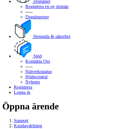
Domäner
Registrera en ny domän
-----
Domänpriser
Hemsida & säkerhet
Stöd
Kontakta Oss
-----
Nätverksstatus
Hjälpcentral
Nyheter
Registrera
Logga in
Öppna ärende
Support
Kundavdelning