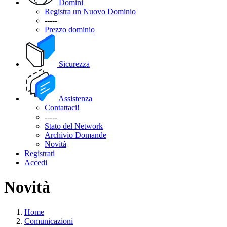
Domini
Registra un Nuovo Dominio
-----
Prezzo dominio
Sicurezza
Assistenza
Contattaci!
-----
Stato del Network
Archivio Domande
Novità
Registrati
Accedi
Novità
Home
Comunicazioni