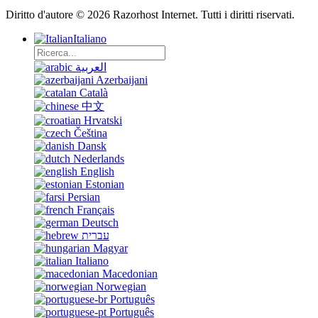
Diritto d'autore © 2026 Razorhost Internet. Tutti i diritti riservati.
Italiano
العربية
Azerbaijani
Català
中文
Hrvatski
Čeština
Dansk
Nederlands
English
Estonian
Persian
Français
Deutsch
עברית
Magyar
Italiano
Macedonian
Norwegian
Português
Português