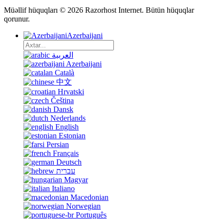
Müəllif hüquqları © 2026 Razorhost Internet. Bütün hüquqlar
qorunur.
Azerbaijani
العربية
Azerbaijani
Català
中文
Hrvatski
Čeština
Dansk
Nederlands
English
Estonian
Persian
Français
Deutsch
עברית
Magyar
Italiano
Macedonian
Norwegian
Português