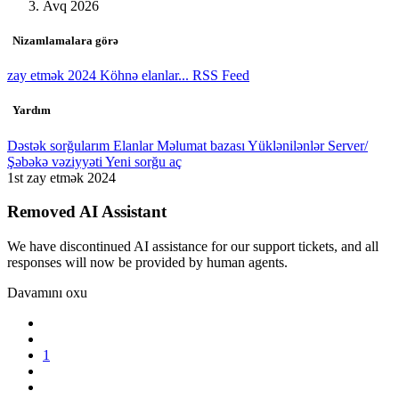
Avq 2026
Nizamlamalara görə
zay etmək 2024
Köhnə elanlar...
RSS Feed
Yardım
Dəstək sorğularım
Elanlar
Məlumat bazası
Yüklənilənlər
Server/
Şəbəkə vəziyyəti
Yeni sorğu aç
1st zay etmək 2024
Removed AI Assistant
We have discontinued AI assistance for our support tickets, and all
responses will now be provided by human agents.
Davamını oxu
1