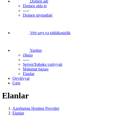
Domen adı
Domen əldə et
-----
Domen qiymətləri
Veb sayt və təhlükəsizlik
Yardım
Əlaqə
-----
Server/Şəbəkə vəziyyəti
Məlumat bazası
Elanlar
Qeydiyyat
Giriş
Elanlar
Azerbaijan Hosting Provider
Elanlar